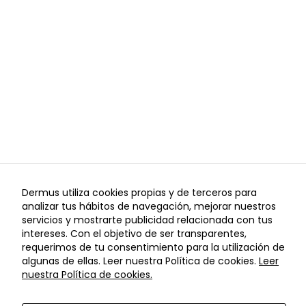
funcionamiento
de la web, por
lo que no son
opcionales.
Analítica
Con el fin de
optimizar el
funcionamiento
del sitio web,
utilizamos
cookies de
Dermus utiliza cookies propias y de terceros para
analítica que nos
analizar tus hábitos de navegación, mejorar nuestros
permiten
I
I
Aviso Legal
Política de Privacidad
Política de
servicios y mostrarte publicidad relacionada con tus
conocer el
I
I
Cookies
Configuración de Cookies
Política de cancelaciones
intereses. Con el objetivo de ser transparentes,
comportamiento
requerimos de tu consentimiento para la utilización de
© Copyright Dermus 2021
anónimo de los
algunas de ellas. Leer nuestra Política de cookies.
Leer
usuarios y
nuestra Política de cookies.
ofrecer, de este
modo, mejoras