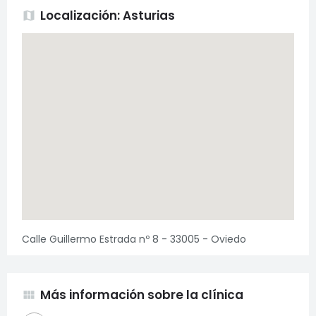
Localización: Asturias
map
Calle Guillermo Estrada nº 8 - 33005 - Oviedo
Más información sobre la clínica
view_module