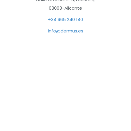
funcionamiento
de la web, por
03003-Alicante
lo que no son
+34 965 240 140
opcionales.
info@dermus.es
Analítica
Con el fin de
optimizar el
funcionamiento
del sitio web,
utilizamos
Dermus 2025 – Se acerca la XVII Reunión de
cookies de
Dermatología Privada y Nuevas Tecnologías
analítica que nos
Posted in
Noticias
permiten
conocer el
¿Cada cuánto se debe acudir al dermatólogo?
comportamiento
Posted in
Uncategorized
anónimo de los
usuarios y
ofrecer, de este
Hiperhidrosis o exceso de sudoración
modo, mejoras
Posted in
Patologías