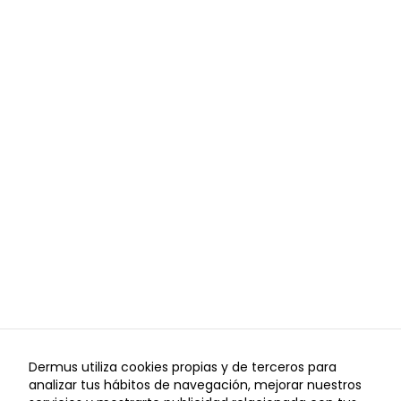
funcionamiento
de la web, por
lo que no son
opcionales.
Analítica
Con el fin de
optimizar el
funcionamiento
del sitio web,
utilizamos
cookies de
analítica que nos
permiten
conocer el
comportamiento
anónimo de los
usuarios y
Dermus utiliza cookies propias y de terceros para
ofrecer, de este
analizar tus hábitos de navegación, mejorar nuestros
modo, mejoras
I
I
Aviso Legal
Política de Privacidad
Política de