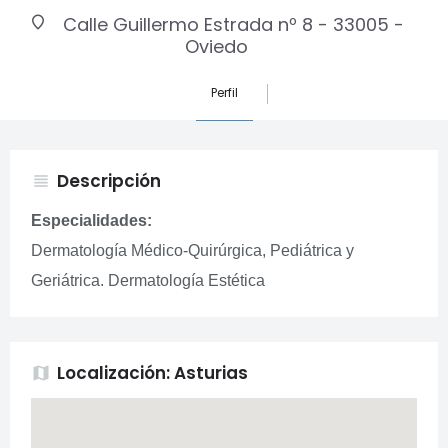
Calle Guillermo Estrada nº 8 - 33005 -
Oviedo
Perfil
Descripción
view_headline
Especialidades:
Dermatología Médico-Quirúrgica, Pediátrica y
Geriátrica. Dermatología Estética
Localización: Asturias
map