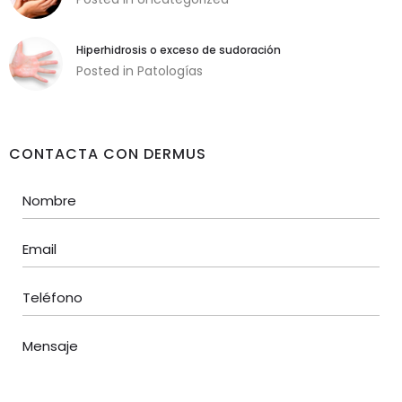
funcionamiento
de la web, por
lo que no son
Hiperhidrosis o exceso de sudoración
opcionales.
Posted in
Patologías
Analítica
Con el fin de
CONTACTA CON DERMUS
optimizar el
funcionamiento
del sitio web,
utilizamos
cookies de
analítica que nos
permiten
conocer el
comportamiento
anónimo de los
usuarios y
ofrecer, de este
modo, mejoras