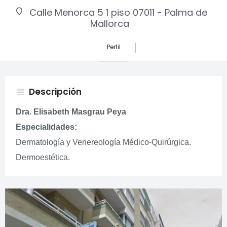
Calle Menorca 5 1 piso 07011 - Palma de
Mallorca
Perfil
Descripción
view_headline
Dra. Elisabeth Masgrau Peya
Especialidades:
Dermatología y Venereología Médico-Quirúrgica.
Dermoestética.