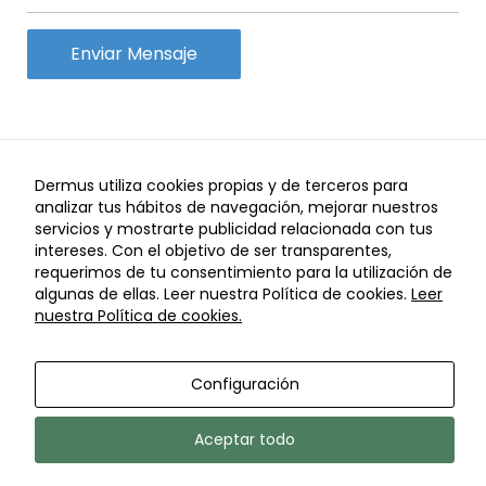
que permitan
una mejor
experiencia de
navegación. Por
ejemplo las de
Google Analytics.
I
I
Aviso Legal
Política de Privacidad
Política de
Dermus utiliza cookies propias y de terceros para
Experiencia o
I
I
Cookies
Configuración de Cookies
Política de cancelaciones
analizar tus hábitos de navegación, mejorar nuestros
técnicas
servicios y mostrarte publicidad relacionada con tus
© Copyright Dermus 2021
Son cookies
intereses. Con el objetivo de ser transparentes,
que garantizan
requerimos de tu consentimiento para la utilización de
funcionalidades
algunas de ellas. Leer nuestra Política de cookies.
Leer
adicionales del
nuestra Política de cookies.
sitio web. No
son
absolutamente
Configuración
necesarias,
pero sí
Aceptar todo
recomendadas.
Por ejemplo las