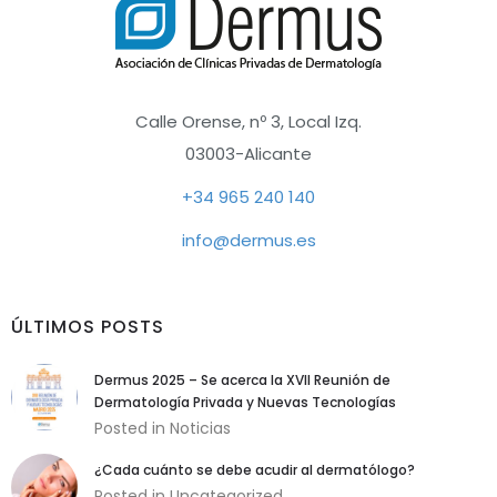
Calle Orense, nº 3, Local Izq.
03003-Alicante
+34 965 240 140
info@dermus.es
ÚLTIMOS POSTS
Dermus 2025 – Se acerca la XVII Reunión de
Necesarias
Dermatología Privada y Nuevas Tecnologías
Estas cookies
Posted in
Noticias
son necesarias
para garantizar
¿Cada cuánto se debe acudir al dermatólogo?
el buen
Posted in
Uncategorized