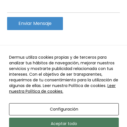
funcionamiento
de la web, por
lo que no son
opcionales.
Analítica
Con el fin de
optimizar el
funcionamiento
Dermus utiliza cookies propias y de terceros para
I
I
Aviso Legal
Política de Privacidad
Política de
del sitio web,
analizar tus hábitos de navegación, mejorar nuestros
I
I
Cookies
Configuración de Cookies
Política de cancelaciones
servicios y mostrarte publicidad relacionada con tus
utilizamos
© Copyright Dermus 2021
intereses. Con el objetivo de ser transparentes,
cookies de
requerimos de tu consentimiento para la utilización de
analítica que nos
algunas de ellas. Leer nuestra Política de cookies.
Leer
permiten
nuestra Política de cookies.
conocer el
comportamiento
anónimo de los
Configuración
usuarios y
ofrecer, de este
modo, mejoras
Aceptar todo