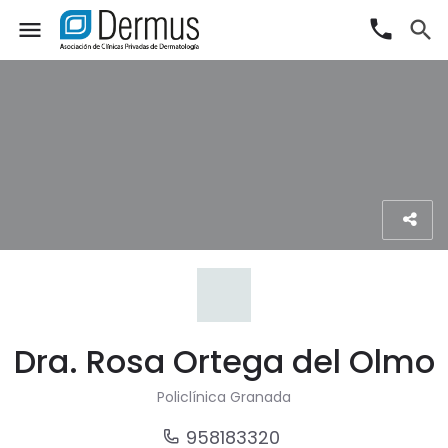
phone
menu
search
Dra. Rosa Ortega del Olmo
Policlínica Granada
958183320