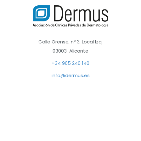
funcionamiento
de la web, por
lo que no son
opcionales.
Calle Orense, nº 3, Local Izq.
Analítica
Con el fin de
03003-Alicante
optimizar el
+34 965 240 140
funcionamiento
del sitio web,
info@dermus.es
utilizamos
cookies de
analítica que nos
permiten
conocer el
comportamiento
anónimo de los
usuarios y
Dermus 2025 – Se acerca la XVII Reunión de
ofrecer, de este
Dermatología Privada y Nuevas Tecnologías
modo, mejoras
Posted in
Noticias