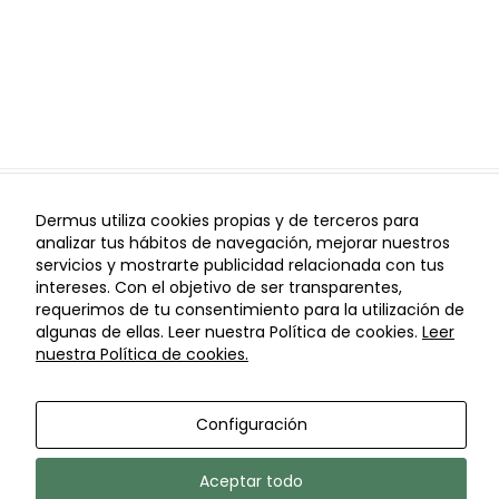
de vídeos de
YouTube.
Publicidad
Utilizamos
cookies
publicitarias
que nos
Dermus utiliza cookies propias y de terceros para
permiten
analizar tus hábitos de navegación, mejorar nuestros
recopilar
I
I
Aviso Legal
Política de Privacidad
Política de
servicios y mostrarte publicidad relacionada con tus
I
I
información
Cookies
Configuración de Cookies
Política de cancelaciones
intereses. Con el objetivo de ser transparentes,
sobre urls
© Copyright Dermus 2021
requerimos de tu consentimiento para la utilización de
visitas en
algunas de ellas. Leer nuestra Política de cookies.
Leer
nuestro sitio
nuestra Política de cookies.
web con el fin
de ofrecer
anuncios
Configuración
personalizados
y de tu interés.
Por ejemplo las
Aceptar todo