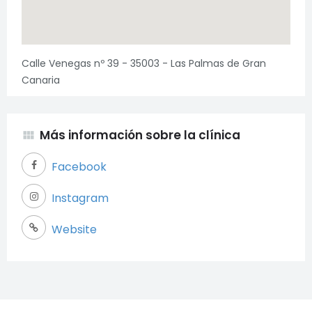
Calle Venegas nº 39 - 35003 - Las Palmas de Gran
Canaria
Más información sobre la clínica
view_module
Facebook
Instagram
Website
Necesarias
Estas cookies
son necesarias
para garantizar
el buen