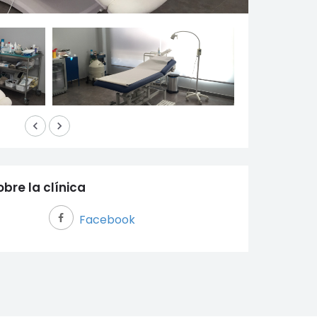
keyboard_arrow_left
keyboard_arrow_right
bre la clínica
Facebook