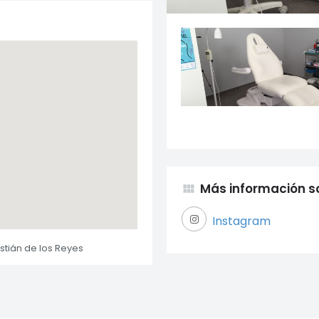
Más información so
view_module
Instagram
stián de los Reyes