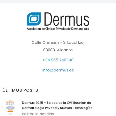
que permitan
una mejor
experiencia de
navegación. Por
ejemplo las de
Google Analytics.
Calle Orense, nº 3, Local Izq.
Experiencia o
03003-Alicante
técnicas
Son cookies
+34 965 240 140
que garantizan
funcionalidades
info@dermus.es
adicionales del
sitio web. No
son
ÚLTIMOS POSTS
absolutamente
necesarias,
pero sí
Dermus 2025 – Se acerca la XVII Reunión de
recomendadas.
Dermatología Privada y Nuevas Tecnologías
Por ejemplo las
Posted in
Noticias