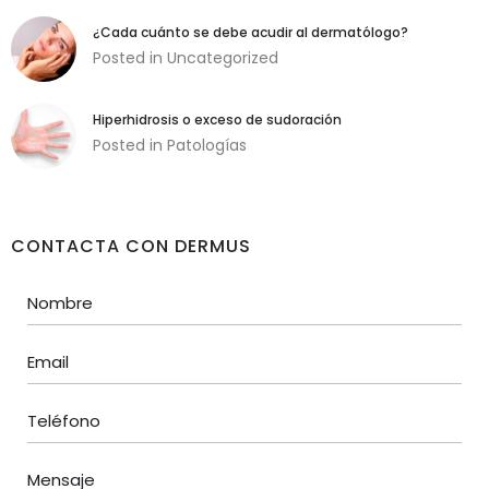
de vídeos de
YouTube.
¿Cada cuánto se debe acudir al dermatólogo?
Posted in
Uncategorized
Publicidad
Hiperhidrosis o exceso de sudoración
Utilizamos
Posted in
Patologías
cookies
publicitarias
que nos
permiten
recopilar
CONTACTA CON DERMUS
información
sobre urls
visitas en
nuestro sitio
web con el fin
de ofrecer
anuncios
personalizados
y de tu interés.
Por ejemplo las