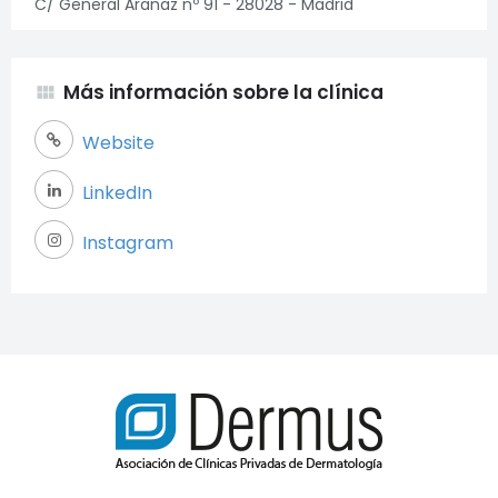
C/ General Aranaz nº 91 - 28028 - Madrid
Más información sobre la clínica
view_module
Website
LinkedIn
Instagram