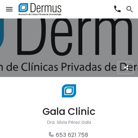
phone
menu
search
Gala Clinic
Dra. Silvia Pérez Gala
653 621 758