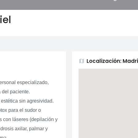
iel
Localización: Madr
map
ersonal especializado,
 del paciente.
estética sin agresividad.
ox para el sudor o
as con láseres (depilación y
drosis axilar, palmar y
ema.