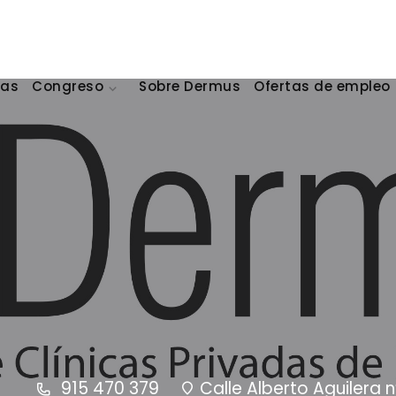
cas
Congreso
Sobre Dermus
Ofertas de empleo
915 470 379
Calle Alberto Aguilera n