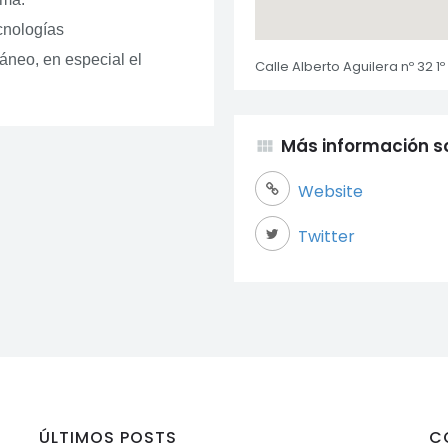
cnologías
áneo, en especial el
Calle Alberto Aguilera nº 32 1º
Más información so
view_module
Website
Twitter
ÚLTIMOS POSTS
C