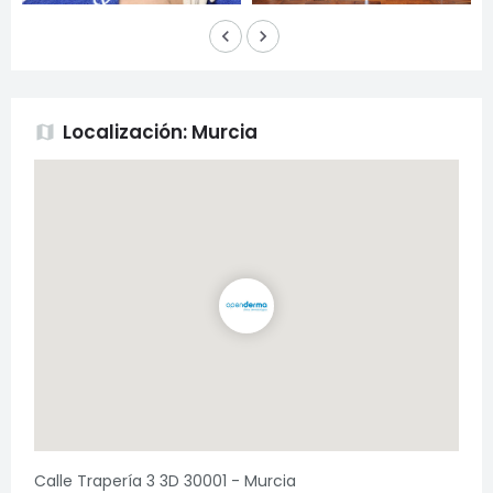
keyboard_arrow_left
keyboard_arrow_right
Localización: Murcia
map
Calle Trapería 3 3D 30001 - Murcia