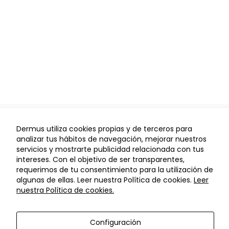
de vídeos de
YouTube.
Publicidad
Utilizamos
cookies
publicitarias
que nos
permiten
recopilar
información
Dermus utiliza cookies propias y de terceros para
sobre urls
analizar tus hábitos de navegación, mejorar nuestros
I
I
Aviso Legal
Política de Privacidad
Política de
visitas en
servicios y mostrarte publicidad relacionada con tus
I
I
Cookies
Configuración de Cookies
Política de cancelaciones
nuestro sitio
intereses. Con el objetivo de ser transparentes,
web con el fin
© Copyright Dermus 2021
requerimos de tu consentimiento para la utilización de
de ofrecer
algunas de ellas. Leer nuestra Política de cookies.
Leer
anuncios
nuestra Política de cookies.
personalizados
y de tu interés.
Por ejemplo las
Configuración