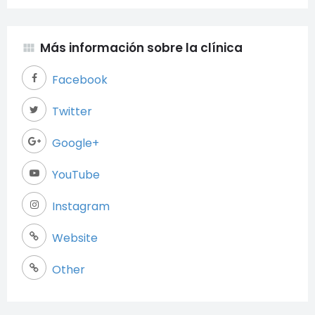
Más información sobre la clínica
view_module
Facebook
Twitter
Google+
YouTube
Instagram
Website
Necesarias
Estas cookies
Other
son necesarias
para garantizar
el buen