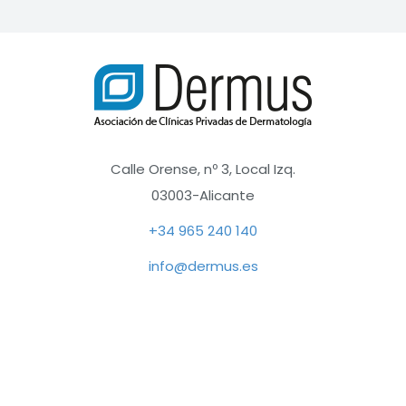
funcionamiento
de la web, por
lo que no son
opcionales.
Analítica
Con el fin de
optimizar el
Calle Orense, nº 3, Local Izq.
funcionamiento
03003-Alicante
del sitio web,
utilizamos
+34 965 240 140
cookies de
analítica que nos
info@dermus.es
permiten
conocer el
comportamiento
anónimo de los
usuarios y
ofrecer, de este
modo, mejoras