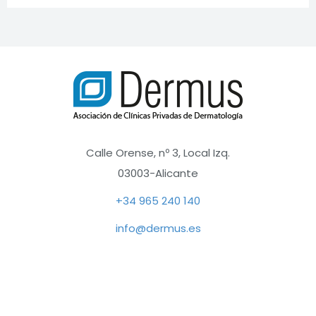
funcionamiento
de la web, por
lo que no son
opcionales.
Analítica
Con el fin de
optimizar el
funcionamiento
Calle Orense, nº 3, Local Izq.
del sitio web,
utilizamos
03003-Alicante
cookies de
+34 965 240 140
analítica que nos
permiten
info@dermus.es
conocer el
comportamiento
anónimo de los
usuarios y
ofrecer, de este
modo, mejoras