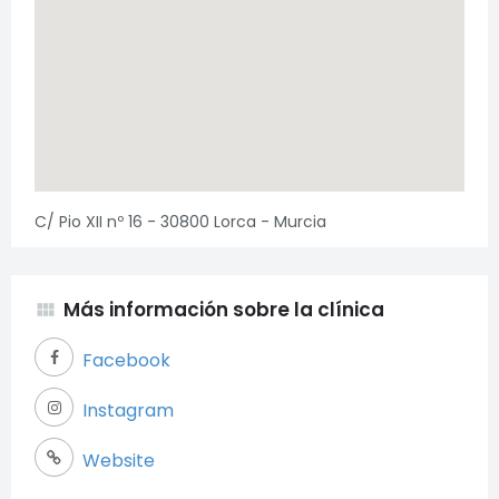
C/ Pio XII nº 16 - 30800 Lorca - Murcia
Más información sobre la clínica
view_module
Facebook
Necesarias
Instagram
Estas cookies
son necesarias
para garantizar
Website
el buen