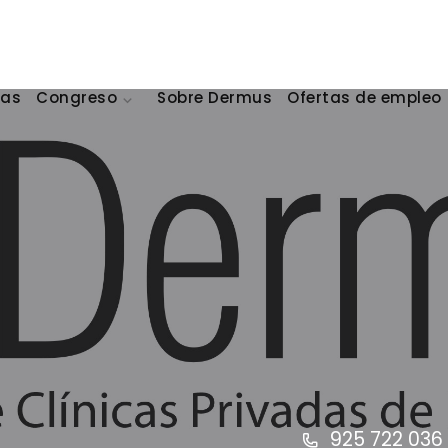
cas
Congreso
Sobre Dermus
Ofertas de empleo
925 722 036