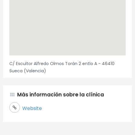
C/ Escultor Alfredo Olmos Torán 2 entlo A - 46410
Sueca (Valencia)
Más información sobre la clínica
view_module
Necesarias
Website
Estas cookies
son necesarias
para garantizar
el buen