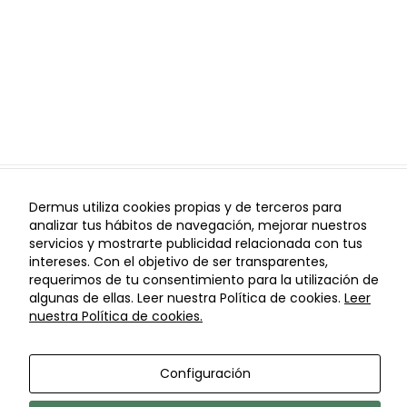
de vídeos de
YouTube.
Publicidad
Utilizamos
cookies
publicitarias
que nos
permiten
recopilar
Dermus utiliza cookies propias y de terceros para
información
analizar tus hábitos de navegación, mejorar nuestros
I
I
Aviso Legal
Política de Privacidad
Política de
sobre urls
servicios y mostrarte publicidad relacionada con tus
I
I
Cookies
Configuración de Cookies
Política de cancelaciones
visitas en
intereses. Con el objetivo de ser transparentes,
© Copyright Dermus 2021
nuestro sitio
requerimos de tu consentimiento para la utilización de
web con el fin
algunas de ellas. Leer nuestra Política de cookies.
Leer
de ofrecer
nuestra Política de cookies.
anuncios
personalizados
y de tu interés.
Configuración
Por ejemplo las