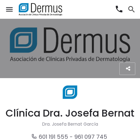
phone
menu
search
Clínica Dra. Josefa Bernat
Dra. Josefa Bernat García
601 191 555 - 961 097 745