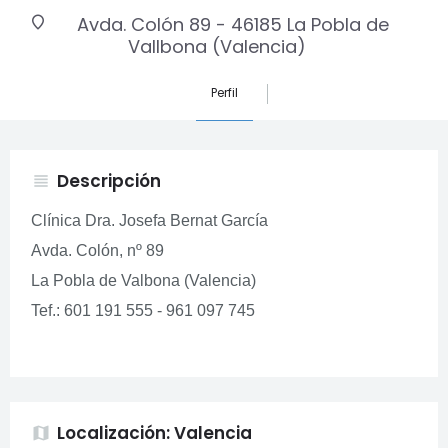
Avda. Colón 89 - 46185 La Pobla de
Vallbona (Valencia)
Perfil
Descripción
view_headline
Clínica Dra. Josefa Bernat García
Avda. Colón, nº 89
La Pobla de Valbona (Valencia)
Tef.: 601 191 555 - 961 097 745
Localización: Valencia
map