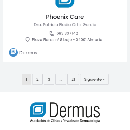
de Google Ads.
Phoenix Care
Dra. Patricia Elodia Ortiz García
683 307 142
Plaza Flores nº 8 bajo - 04001 Almería
Dermus
1
2
3
…
21
Siguiente »