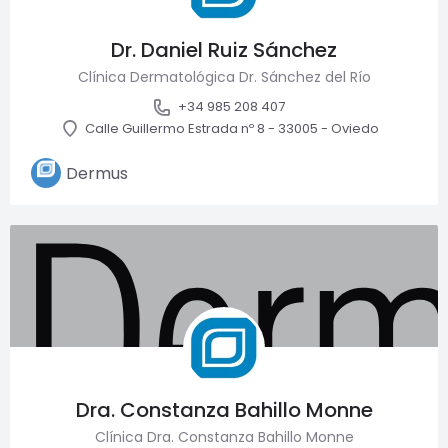
Dr. Daniel Ruiz Sánchez
Clínica Dermatológica Dr. Sánchez del Río
+34 985 208 407
Calle Guillermo Estrada nº 8 - 33005 - Oviedo
Dermus
Necesarias
Estas cookies
son necesarias
Dra. Constanza Bahillo Monne
para garantizar
el buen
Clínica Dra. Constanza Bahillo Monne