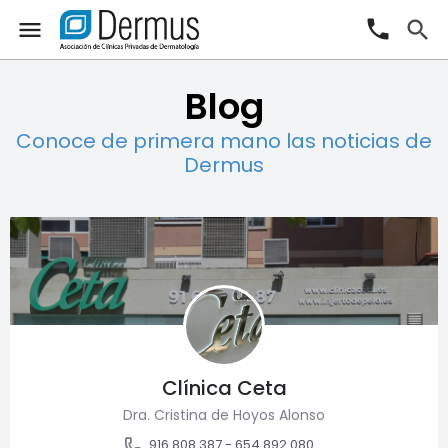
phone
menu
search
Blog
Conoce de primera mano las noticias de
Dermus
Clínica Ceta
Dra. Cristina de Hoyos Alonso
916 808 387 - 654 892 080