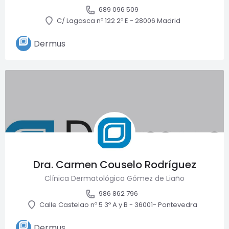
funcionamiento
689 096 509
de la web, por
C/ Lagasca nº 122 2º E - 28006 Madrid
lo que no son
opcionales.
Dermus
Analítica
Con el fin de
optimizar el
funcionamiento
del sitio web,
utilizamos
cookies de
analítica que nos
permiten
Dra. Carmen Couselo Rodríguez
conocer el
comportamiento
Clínica Dermatológica Gómez de Liaño
anónimo de los
986 862 796
usuarios y
Calle Castelao nº 5 3º A y B - 36001- Pontevedra
ofrecer, de este
modo, mejoras
Dermus