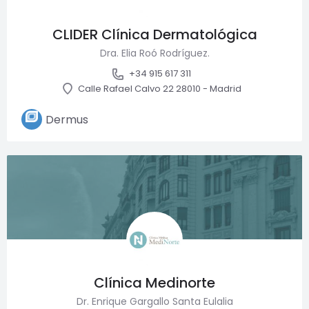
CLIDER Clínica Dermatológica
Dra. Elia Roó Rodríguez.
+34 915 617 311
Calle Rafael Calvo 22 28010 - Madrid
Dermus
Necesarias
Estas cookies
son necesarias
Clínica Medinorte
para garantizar
el buen
Dr. Enrique Gargallo Santa Eulalia