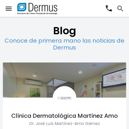
phone
menu
search
Blog
Conoce de primera mano las noticias de
Dermus
Clínica Dermatológica Martínez Amo
Dr. José Luís Martínez-Amo Gámez