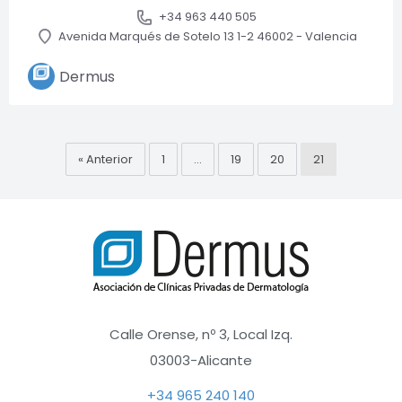
funcionamiento
+34 963 440 505
de la web, por
Avenida Marqués de Sotelo 13 1-2 46002 - Valencia
lo que no son
opcionales.
Dermus
Analítica
Con el fin de
« Anterior
1
…
19
20
21
optimizar el
funcionamiento
del sitio web,
utilizamos
cookies de
analítica que nos
permiten
conocer el
comportamiento
anónimo de los
Calle Orense, nº 3, Local Izq.
usuarios y
03003-Alicante
ofrecer, de este
modo, mejoras
+34 965 240 140