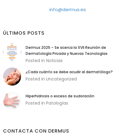
que permitan
una mejor
info@dermus.es
experiencia de
navegación. Por
ejemplo las de
ÚLTIMOS POSTS
Google Analytics.
Dermus 2025 – Se acerca la XVII Reunión de
Experiencia o
Dermatología Privada y Nuevas Tecnologías
técnicas
Posted in
Noticias
Son cookies
¿Cada cuánto se debe acudir al dermatólogo?
que garantizan
Posted in
Uncategorized
funcionalidades
adicionales del
sitio web. No
Hiperhidrosis o exceso de sudoración
son
Posted in
Patologías
absolutamente
necesarias,
pero sí
recomendadas.
Por ejemplo las
CONTACTA CON DERMUS